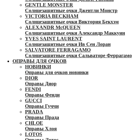
GENTLE MONSTER
Солнцезащитные очки Джентли Монстр
VICTORIA BECKHAM
Солнцезащитные очки Виктория Бекхэм
ALEXANDR McQUEEN
Солнцезащитные очки Александр Маккуин
YVES SAINT LAURENT
Солнцезащитные очки Ив Сен Лоран
SALVATORE FERRAGAMO
Солнцезащитные очки Сальваторе Феррагамо
ОПРАВЫ ДЛЯ ОЧКОВ
НОВИНКИ
Оправы для очков новинки
DIOR
Оправы Диор
FENDI
Оправы Фенди
GUCCI
Оправы Гуччи
PRADA
Оправы Прада
CHLOE
Оправы Хлоя
LOTOS
Оправы Лотос