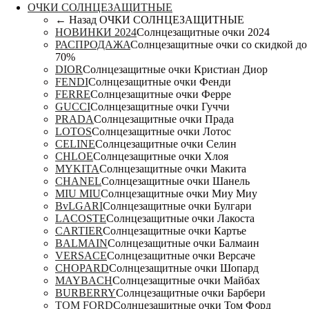
ОЧКИ СОЛНЦЕЗАЩИТНЫЕ
← Назад
ОЧКИ СОЛНЦЕЗАЩИТНЫЕ
НОВИНКИ 2024
Солнцезащитные очки 2024
РАСПРОДАЖА
Солнцезащитные очки со скидкой до
70%
DIOR
Солнцезащитные очки Кристиан Диор
FENDI
Солнцезащитные очки Фенди
FERRE
Солнцезащитные очки Ферре
GUCCI
Солнцезащитные очки Гуччи
PRADA
Солнцезащитные очки Прада
LOTOS
Солнцезащитные очки Лотос
CELINE
Солнцезащитные очки Селин
CHLOE
Солнцезащитные очки Хлоя
MYKITA
Солнцезащитные очки Макита
CHANEL
Солнцезащитные очки Шанель
MIU MIU
Солнцезащитные очки Миу Миу
BvLGARI
Солнцезащитные очки Булгари
LACOSTE
Солнцезащитные очки Лакоста
CARTIER
Солнцезащитные очки Картье
BALMAIN
Солнцезащитные очки Балмаин
VERSACE
Солнцезащитные очки Версаче
CHOPARD
Солнцезащитные очки Шопард
MAYBACH
Солнцезащитные очки Майбах
BURBERRY
Солнцезащитные очки Барбери
TOM FORD
Солнцезащитные очки Том Форд