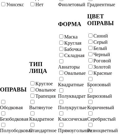
Унисекс
Нет
Фиолетовый
Градиентные
ЦВЕТ
ОПРАВЫ
ФОРМА
Синий
Маска
Серый
Круглая
Белый
Бабочка
Черный
Складная
Роговой
ТИП
Авиаторы
Золотой
ЛИЦА
Овальные
Красные
Круглое
Квадратные
Бронзовый
ОПРАВЫ
Овальное
Трапеция
Полуквадрат
Бирюзовый
Ободковая
Вытянутое
Полукруглые
Коричневый
Безободковая
Квадратное
Классическая
Серебристый
Полуободковая
Стандартное
Прямоугольные
Разноцветный