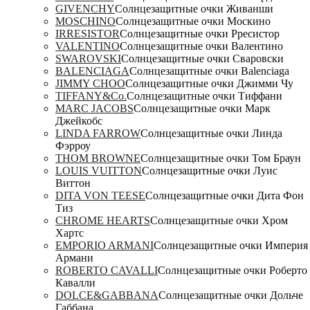
GIVENCHY
Солнцезащитные очки Живанши
MOSCHINO
Солнцезащитные очки Москино
IRRESISTOR
Солнцезащитные очки Рресистор
VALENTINO
Солнцезащитные очки Валентино
SWAROVSKI
Солнцезащитные очки Сваровски
BALENCIAGA
Солнцезащитные очки Balenciaga
JIMMY CHOO
Солнцезащитные очки Джимми Чу
TIFFANY&Co.
Солнцезащитные очки Тиффани
MARC JACOBS
Солнцезащитные очки Марк
Джейкобс
LINDA FARROW
Солнцезащитные очки Линда
Фэрроу
THOM BROWNE
Солнцезащитные очки Том Браун
LOUIS VUITTON
Солнцезащитные очки Луис
Виттон
DITA VON TEESE
Солнцезащитные очки Дита Фон
Тиз
CHROME HEARTS
Солнцезащитные очки Хром
Хартс
EMPORIO ARMANI
Солнцезащитные очки Империя
Армани
ROBERTO CAVALLI
Солнцезащитные очки Роберто
Кавалли
DOLCE&GABBANA
Солнцезащитные очки Дольче
Габбана