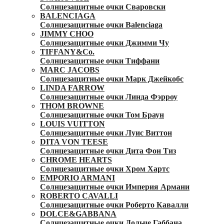
Солнцезащитные очки Сваровски
BALENCIAGA
Солнцезащитные очки Balenciaga
JIMMY CHOO
Солнцезащитные очки Джимми Чу
TIFFANY&Co.
Солнцезащитные очки Тиффани
MARC JACOBS
Солнцезащитные очки Марк Джейкобс
LINDA FARROW
Солнцезащитные очки Линда Фэрроу
THOM BROWNE
Солнцезащитные очки Том Браун
LOUIS VUITTON
Солнцезащитные очки Луис Виттон
DITA VON TEESE
Солнцезащитные очки Дита Фон Тиз
CHROME HEARTS
Солнцезащитные очки Хром Хартс
EMPORIO ARMANI
Солнцезащитные очки Империя Армани
ROBERTO CAVALLI
Солнцезащитные очки Роберто Кавалли
DOLCE&GABBANA
Солнцезащитные очки Дольче Габбана