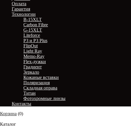
Оплата
Гарантия
Технологии
B-15XLT
Carbon Fibre
G-15XLT
Liteforce
P3 и P3 Plus
FlipOut
Light Ray
Memo-Ray
Flex-дужки
Градиент
Зеркало
Кожаные вставки
Поляризация
Складная оправа
Титан
Фотохромные линзы
Контакты
Корзина
(
0
)
Каталог
Каталог