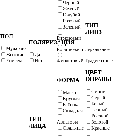
Черный
Желтый
Голубой
Розовый
ТИП
Зеленый
ЛИНЗ
ПОЛ
Бирюзовый
ПОЛЯРИЗАЦИЯ
Мужские
Коричневый
Зеркальные
Женские
Да
Унисекс
Нет
Фиолетовый
Градиентные
ЦВЕТ
ОПРАВЫ
ФОРМА
Синий
Маска
Серый
Круглая
Белый
Бабочка
Черный
Складная
Роговой
ТИП
Авиаторы
Золотой
ЛИЦА
Овальные
Красные