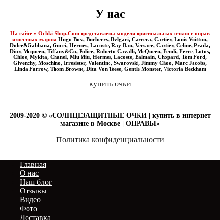
У нас
На сайте « Ochki-Shop.Com представлены модели оригинальных очков и оправ
известных марок:
Hugo Boss, Burberry, Bvlgari, Carrera, Cartier, Louis Vuitton,
Dolce&Gabbana, Gucci, Hermes, Lacoste, Ray Ban, Versace, Cartier, Celine, Prada,
Dior, Mcqueen, Tiffany&Co, Police, Roberto Cavalli, McQueen, Fendi, Ferre, Lotos,
Chloe, Mykita, Chanel, Miu Miu, Hermes, Lacoste, Balmain, Chopard, Tom Ford,
Givenchy, Moschino, Irresistor, Valentino, Swarovski, Jimmy Choo, Marc Jacobs,
Linda Farrow, Thom Browne, Dita Von Teese, Gentle Monster, Victoria Beckham
купить очки
2009-2020 © «СОЛНЦЕЗАЩИТНЫЕ ОЧКИ | купить в интернет
магазине в Москве | ОПРАВЫ»
Политика конфиденциальности
Главная
О нас
Наш блог
Отзывы
Видео
Фото
Доставка