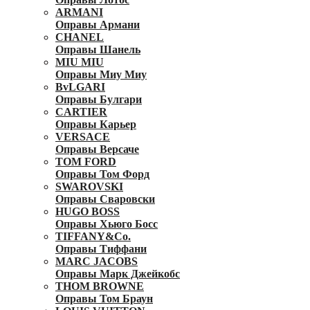
ARMANI
Оправы Армани
CHANEL
Оправы Шанель
MIU MIU
Оправы Миу Миу
BvLGARI
Оправы Булгари
CARTIER
Оправы Карьер
VERSACE
Оправы Версаче
TOM FORD
Оправы Том Форд
SWAROVSKI
Оправы Сваровски
HUGO BOSS
Оправы Хьюго Босс
TIFFANY&Co.
Оправы Тиффани
MARC JACOBS
Оправы Марк Джейкобс
THOM BROWNE
Оправы Том Браун