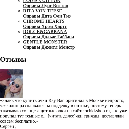
LOUIS VUITTON
Оправы Луис Виттон
DITA VON TEESE
Оправы Дита Фон Тиз
CHROME HEARTS
Оправы Хром Хартс
DOLCE&GABBANA
Оправы Дольче Габбана
GENTLE MONSTER
Оправы Джентл Монстр
Отзывы
«Знаю, что купить очки Ray Ban оригинал в Москве непросто,
уже один раз нарвался на подделку в оптике, поэтому теперь
заказываю солнцезащитные очки на сайте ochki-shop.ru, т.к. уже
покупал тут темные о
...
[читать далее]
чки трижды, доставляли
совсем бесплатно.
»
Сергей
,