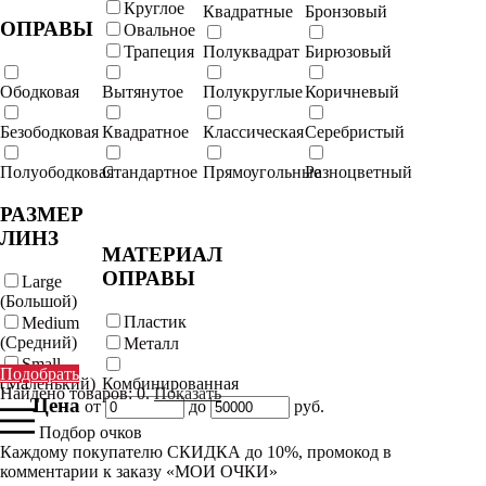
Круглое
Квадратные
Бронзовый
ОПРАВЫ
Овальное
Трапеция
Полуквадрат
Бирюзовый
Ободковая
Вытянутое
Полукруглые
Коричневый
Безободковая
Квадратное
Классическая
Серебристый
Полуободковая
Стандартное
Прямоугольные
Разноцветный
РАЗМЕР
ЛИНЗ
МАТЕРИАЛ
ОПРАВЫ
Large
(Большой)
Пластик
Medium
(Средний)
Металл
Small
Подобрать
(Маленький)
Комбинированная
Найдено товаров:
0
.
Показать
Цена
от
до
руб.
Подбор очков
Каждому покупателю СКИДКА до 10%, промокод в
комментарии к заказу «МОИ ОЧКИ»