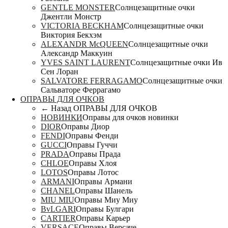
GENTLE MONSTER
Солнцезащитные очки
Джентли Монстр
VICTORIA BECKHAM
Солнцезащитные очки
Виктория Бекхэм
ALEXANDR McQUEEN
Солнцезащитные очки
Александр Маккуин
YVES SAINT LAURENT
Солнцезащитные очки Ив
Сен Лоран
SALVATORE FERRAGAMO
Солнцезащитные очки
Сальваторе Феррагамо
ОПРАВЫ ДЛЯ ОЧКОВ
← Назад
ОПРАВЫ ДЛЯ ОЧКОВ
НОВИНКИ
Оправы для очков новинки
DIOR
Оправы Диор
FENDI
Оправы Фенди
GUCCI
Оправы Гуччи
PRADA
Оправы Прада
CHLOE
Оправы Хлоя
LOTOS
Оправы Лотос
ARMANI
Оправы Армани
CHANEL
Оправы Шанель
MIU MIU
Оправы Миу Миу
BvLGARI
Оправы Булгари
CARTIER
Оправы Карьер
VERSACE
Оправы Версаче