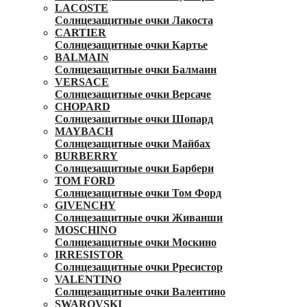
LACOSTE
Солнцезащитные очки Лакоста
CARTIER
Солнцезащитные очки Картье
BALMAIN
Солнцезащитные очки Балмаин
VERSACE
Солнцезащитные очки Версаче
CHOPARD
Солнцезащитные очки Шопард
MAYBACH
Солнцезащитные очки Майбах
BURBERRY
Солнцезащитные очки Барбери
TOM FORD
Солнцезащитные очки Том Форд
GIVENCHY
Солнцезащитные очки Живанши
MOSCHINO
Солнцезащитные очки Москино
IRRESISTOR
Солнцезащитные очки Рресистор
VALENTINO
Солнцезащитные очки Валентино
SWAROVSKI