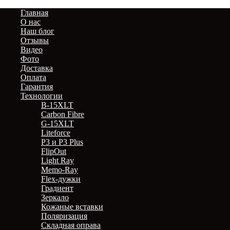
Главная
О нас
Наш блог
Отзывы
Видео
Фото
Доставка
Оплата
Гарантия
Технологии
B-15XLT
Carbon Fibre
G-15XLT
Liteforce
P3 и P3 Plus
FlipOut
Light Ray
Memo-Ray
Flex-дужки
Градиент
Зеркало
Кожаные вставки
Поляризация
Складная оправа