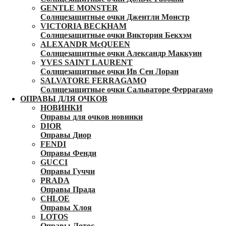
GENTLE MONSTER
Солнцезащитные очки Джентли Монстр
VICTORIA BECKHAM
Солнцезащитные очки Виктория Бекхэм
ALEXANDR McQUEEN
Солнцезащитные очки Александр Маккуин
YVES SAINT LAURENT
Солнцезащитные очки Ив Сен Лоран
SALVATORE FERRAGAMO
Солнцезащитные очки Сальваторе Феррагамо
ОПРАВЫ ДЛЯ ОЧКОВ
НОВИНКИ
Оправы для очков новинки
DIOR
Оправы Диор
FENDI
Оправы Фенди
GUCCI
Оправы Гуччи
PRADA
Оправы Прада
CHLOE
Оправы Хлоя
LOTOS
Оправы Лотос