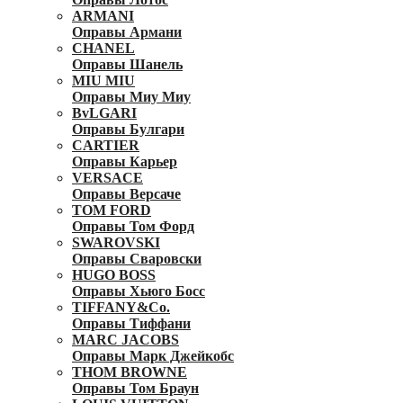
ARMANI
Оправы Армани
CHANEL
Оправы Шанель
MIU MIU
Оправы Миу Миу
BvLGARI
Оправы Булгари
CARTIER
Оправы Карьер
VERSACE
Оправы Версаче
TOM FORD
Оправы Том Форд
SWAROVSKI
Оправы Сваровски
HUGO BOSS
Оправы Хьюго Босс
TIFFANY&Co.
Оправы Тиффани
MARC JACOBS
Оправы Марк Джейкобс
THOM BROWNE
Оправы Том Браун