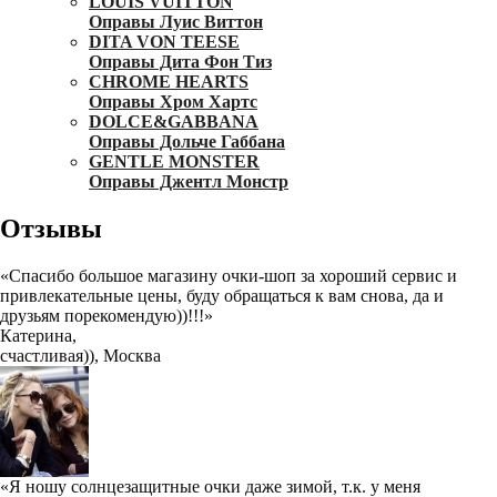
LOUIS VUITTON
Оправы Луис Виттон
DITA VON TEESE
Оправы Дита Фон Тиз
CHROME HEARTS
Оправы Хром Хартс
DOLCE&GABBANA
Оправы Дольче Габбана
GENTLE MONSTER
Оправы Джентл Монстр
Отзывы
«Спасибо большое магазину очки-шоп за хороший сервис и
привлекательные цены, буду обращаться к вам снова, да и
друзьям порекомендую))!!!»
Катерина
,
счастливая)), Москва
«Я ношу солнцезащитные очки даже зимой, т.к. у меня