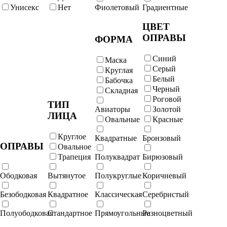
Унисекс
Нет
Фиолетовый
Градиентные
ЦВЕТ
ОПРАВЫ
ФОРМА
Синий
Маска
Серый
Круглая
Белый
Бабочка
Черный
Складная
Роговой
ТИП
Авиаторы
Золотой
ЛИЦА
Овальные
Красные
Круглое
Квадратные
Бронзовый
ОПРАВЫ
Овальное
Трапеция
Полуквадрат
Бирюзовый
Ободковая
Вытянутое
Полукруглые
Коричневый
Безободковая
Квадратное
Классическая
Серебристый
Полуободковая
Стандартное
Прямоугольные
Разноцветный