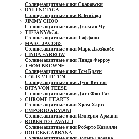
Солнцезащитные очки Сваровски
BALENCIAGA
Солнцезащитные очки Balenciaga
JIMMY CHOO
Солнцезащитные очки Джимми Чу
TIFFANY&Co.
Солнцезащитные очки Тиффани
MARC JACOBS
Солнцезащитные очки Марк Джейкобс
LINDA FARROW
Солнцезащитные очки Линда Фэрроу
THOM BROWNE
Солнцезащитные очки Том Браун
LOUIS VUITTON
Солнцезащитные очки Луис Виттон
DITA VON TEESE
Солнцезащитные очки Дита Фон Тиз
CHROME HEARTS
Солнцезащитные очки Хром Хартс
EMPORIO ARMANI
Солнцезащитные очки Империя Армани
ROBERTO CAVALLI
Солнцезащитные очки Роберто Кавалли
DOLCE&GABBANA
Солнцезащитные очки Дольче Габбана