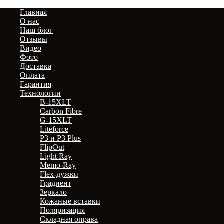
Главная
О нас
Наш блог
Отзывы
Видео
Фото
Доставка
Оплата
Гарантия
Технологии
B-15XLT
Carbon Fibre
G-15XLT
Liteforce
P3 и P3 Plus
FlipOut
Light Ray
Memo-Ray
Flex-дужки
Градиент
Зеркало
Кожаные вставки
Поляризация
Складная оправа