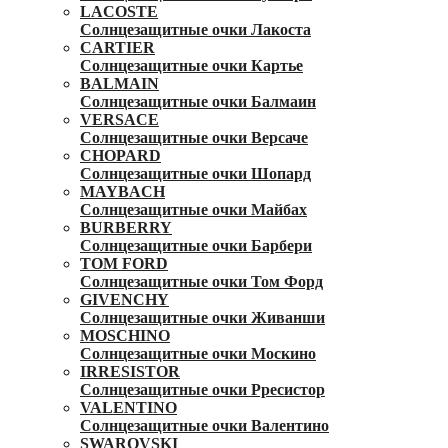
LACOSTE
Солнцезащитные очки Лакоста
CARTIER
Солнцезащитные очки Картье
BALMAIN
Солнцезащитные очки Балмаин
VERSACE
Солнцезащитные очки Версаче
CHOPARD
Солнцезащитные очки Шопард
MAYBACH
Солнцезащитные очки Майбах
BURBERRY
Солнцезащитные очки Барбери
TOM FORD
Солнцезащитные очки Том Форд
GIVENCHY
Солнцезащитные очки Живанши
MOSCHINO
Солнцезащитные очки Москино
IRRESISTOR
Солнцезащитные очки Рресистор
VALENTINO
Солнцезащитные очки Валентино
SWAROVSKI