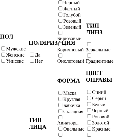
Черный
Желтый
Голубой
Розовый
ТИП
Зеленый
ЛИНЗ
ПОЛ
Бирюзовый
ПОЛЯРИЗАЦИЯ
Мужские
Коричневый
Зеркальные
Женские
Да
Унисекс
Нет
Фиолетовый
Градиентные
ЦВЕТ
ОПРАВЫ
ФОРМА
Синий
Маска
Серый
Круглая
Белый
Бабочка
Черный
Складная
Роговой
ТИП
Авиаторы
Золотой
ЛИЦА
Овальные
Красные