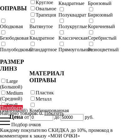
Круглое
Квадратные
Бронзовый
ОПРАВЫ
Овальное
Трапеция
Полуквадрат
Бирюзовый
Ободковая
Вытянутое
Полукруглые
Коричневый
Безободковая
Квадратное
Классическая
Серебристый
Полуободковая
Стандартное
Прямоугольные
Разноцветный
РАЗМЕР
ЛИНЗ
МАТЕРИАЛ
ОПРАВЫ
Large
(Большой)
Пластик
Medium
(Средний)
Металл
Small
Подобрать
(Маленький)
Комбинированная
Найдено товаров:
0
.
Показать
Цена
от
до
руб.
Подбор очков
Каждому покупателю СКИДКА до 10%, промокод в
комментарии к заказу «МОИ ОЧКИ»