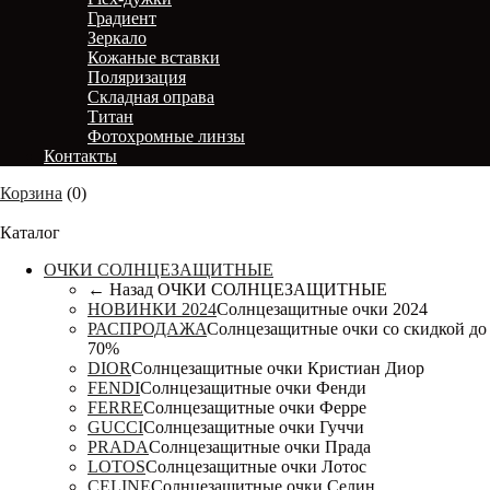
Градиент
Зеркало
Кожаные вставки
Поляризация
Складная оправа
Титан
Фотохромные линзы
Контакты
Корзина
(
0
)
Каталог
Каталог
ОЧКИ СОЛНЦЕЗАЩИТНЫЕ
← Назад
ОЧКИ СОЛНЦЕЗАЩИТНЫЕ
НОВИНКИ 2024
Солнцезащитные очки 2024
РАСПРОДАЖА
Солнцезащитные очки со скидкой до
70%
DIOR
Солнцезащитные очки Кристиан Диор
FENDI
Солнцезащитные очки Фенди
FERRE
Солнцезащитные очки Ферре
GUCCI
Солнцезащитные очки Гуччи
PRADA
Солнцезащитные очки Прада
LOTOS
Солнцезащитные очки Лотос
CELINE
Солнцезащитные очки Селин