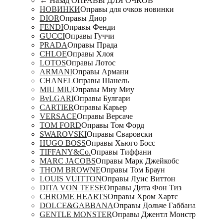
← Назад
ОПРАВЫ ДЛЯ ОЧКОВ
НОВИНКИ
Оправы для очков новинки
DIOR
Оправы Диор
FENDI
Оправы Фенди
GUCCI
Оправы Гуччи
PRADA
Оправы Прада
CHLOE
Оправы Хлоя
LOTOS
Оправы Лотос
ARMANI
Оправы Армани
CHANEL
Оправы Шанель
MIU MIU
Оправы Миу Миу
BvLGARI
Оправы Булгари
CARTIER
Оправы Карьер
VERSACE
Оправы Версаче
TOM FORD
Оправы Том Форд
SWAROVSKI
Оправы Сваровски
HUGO BOSS
Оправы Хьюго Босс
TIFFANY&Co.
Оправы Тиффани
MARC JACOBS
Оправы Марк Джейкобс
THOM BROWNE
Оправы Том Браун
LOUIS VUITTON
Оправы Луис Виттон
DITA VON TEESE
Оправы Дита Фон Тиз
CHROME HEARTS
Оправы Хром Хартс
DOLCE&GABBANA
Оправы Дольче Габбана
GENTLE MONSTER
Оправы Джентл Монстр