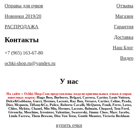
Оправы для очков
Отзывы
Новинки 2019/20
Магазин
РАСПРОДАЖА
Гарантия
Доставка
Контакты
Наш Блог
+7 (965) 163-67-80
Видео
ochki-shop.ru@yandex.ru
У нас
На сайте « Ochki-Shop.Com представлены модели оригинальных очков и оправ
известных марок:
Hugo Boss, Burberry, Bvlgari, Carrera, Cartier, Louis Vuitton,
Dolce&Gabbana, Gucci, Hermes, Lacoste, Ray Ban, Versace, Cartier, Celine, Prada,
Dior, Mcqueen, Tiffany&Co, Police, Roberto Cavalli, McQueen, Fendi, Ferre, Lotos,
Chloe, Mykita, Chanel, Miu Miu, Hermes, Lacoste, Balmain, Chopard, Tom Ford,
Givenchy, Moschino, Irresistor, Valentino, Swarovski, Jimmy Choo, Marc Jacobs,
Linda Farrow, Thom Browne, Dita Von Teese, Gentle Monster, Victoria Beckham
купить очки