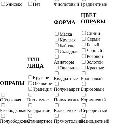
Унисекс
Нет
Фиолетовый
Градиентные
ЦВЕТ
ОПРАВЫ
ФОРМА
Синий
Маска
Серый
Круглая
Белый
Бабочка
Черный
Складная
Роговой
ТИП
Авиаторы
Золотой
ЛИЦА
Овальные
Красные
Круглое
Квадратные
Бронзовый
ОПРАВЫ
Овальное
Трапеция
Полуквадрат
Бирюзовый
Ободковая
Вытянутое
Полукруглые
Коричневый
Безободковая
Квадратное
Классическая
Серебристый
Полуободковая
Стандартное
Прямоугольные
Разноцветный