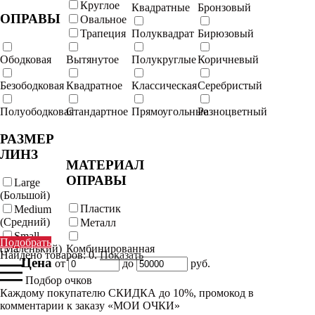
Круглое
Квадратные
Бронзовый
ОПРАВЫ
Овальное
Трапеция
Полуквадрат
Бирюзовый
Ободковая
Вытянутое
Полукруглые
Коричневый
Безободковая
Квадратное
Классическая
Серебристый
Полуободковая
Стандартное
Прямоугольные
Разноцветный
РАЗМЕР
ЛИНЗ
МАТЕРИАЛ
ОПРАВЫ
Large
(Большой)
Пластик
Medium
(Средний)
Металл
Small
Подобрать
(Маленький)
Комбинированная
Найдено товаров:
0
.
Показать
Цена
от
до
руб.
Подбор очков
Каждому покупателю СКИДКА до 10%, промокод в
комментарии к заказу «МОИ ОЧКИ»