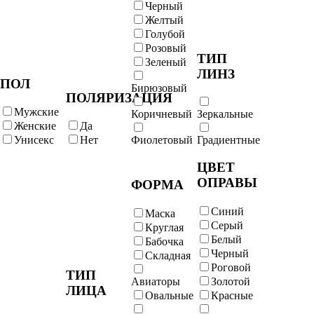
Черный
Желтый
Голубой
Розовый
ТИП
Зеленый
ЛИНЗ
ПОЛ
Бирюзовый
ПОЛЯРИЗАЦИЯ
Мужские
Коричневый
Зеркальные
Женские
Да
Унисекс
Нет
Фиолетовый
Градиентные
ЦВЕТ
ОПРАВЫ
ФОРМА
Синий
Маска
Серый
Круглая
Белый
Бабочка
Черный
Складная
Роговой
ТИП
Авиаторы
Золотой
ЛИЦА
Овальные
Красные