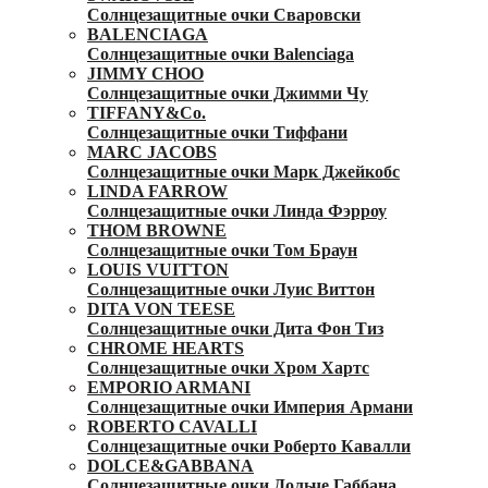
Солнцезащитные очки Сваровски
BALENCIAGA
Солнцезащитные очки Balenciaga
JIMMY CHOO
Солнцезащитные очки Джимми Чу
TIFFANY&Co.
Солнцезащитные очки Тиффани
MARC JACOBS
Солнцезащитные очки Марк Джейкобс
LINDA FARROW
Солнцезащитные очки Линда Фэрроу
THOM BROWNE
Солнцезащитные очки Том Браун
LOUIS VUITTON
Солнцезащитные очки Луис Виттон
DITA VON TEESE
Солнцезащитные очки Дита Фон Тиз
CHROME HEARTS
Солнцезащитные очки Хром Хартс
EMPORIO ARMANI
Солнцезащитные очки Империя Армани
ROBERTO CAVALLI
Солнцезащитные очки Роберто Кавалли
DOLCE&GABBANA
Солнцезащитные очки Дольче Габбана