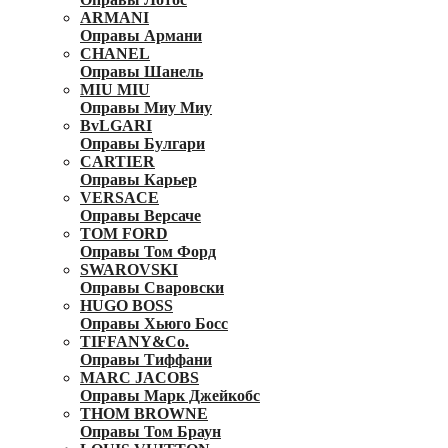
ARMANI
Оправы Армани
CHANEL
Оправы Шанель
MIU MIU
Оправы Миу Миу
BvLGARI
Оправы Булгари
CARTIER
Оправы Карьер
VERSACE
Оправы Версаче
TOM FORD
Оправы Том Форд
SWAROVSKI
Оправы Сваровски
HUGO BOSS
Оправы Хьюго Босс
TIFFANY&Co.
Оправы Тиффани
MARC JACOBS
Оправы Марк Джейкобс
THOM BROWNE
Оправы Том Браун