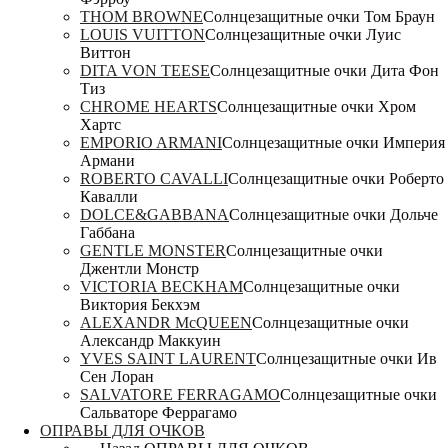
THOM BROWNE
Солнцезащитные очки Том Браун
LOUIS VUITTON
Солнцезащитные очки Луис
Виттон
DITA VON TEESE
Солнцезащитные очки Дита Фон
Тиз
CHROME HEARTS
Солнцезащитные очки Хром
Хартс
EMPORIO ARMANI
Солнцезащитные очки Империя
Армани
ROBERTO CAVALLI
Солнцезащитные очки Роберто
Кавалли
DOLCE&GABBANA
Солнцезащитные очки Дольче
Габбана
GENTLE MONSTER
Солнцезащитные очки
Джентли Монстр
VICTORIA BECKHAM
Солнцезащитные очки
Виктория Бекхэм
ALEXANDR McQUEEN
Солнцезащитные очки
Александр Маккуин
YVES SAINT LAURENT
Солнцезащитные очки Ив
Сен Лоран
SALVATORE FERRAGAMO
Солнцезащитные очки
Сальваторе Феррагамо
ОПРАВЫ ДЛЯ ОЧКОВ