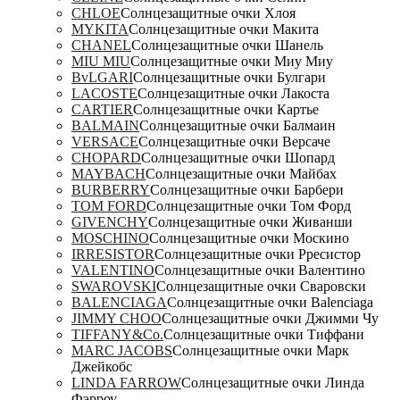
CHLOE
Солнцезащитные очки Хлоя
MYKITA
Солнцезащитные очки Макита
CHANEL
Солнцезащитные очки Шанель
MIU MIU
Солнцезащитные очки Миу Миу
BvLGARI
Солнцезащитные очки Булгари
LACOSTE
Солнцезащитные очки Лакоста
CARTIER
Солнцезащитные очки Картье
BALMAIN
Солнцезащитные очки Балмаин
VERSACE
Солнцезащитные очки Версаче
CHOPARD
Солнцезащитные очки Шопард
MAYBACH
Солнцезащитные очки Майбах
BURBERRY
Солнцезащитные очки Барбери
TOM FORD
Солнцезащитные очки Том Форд
GIVENCHY
Солнцезащитные очки Живанши
MOSCHINO
Солнцезащитные очки Москино
IRRESISTOR
Солнцезащитные очки Рресистор
VALENTINO
Солнцезащитные очки Валентино
SWAROVSKI
Солнцезащитные очки Сваровски
BALENCIAGA
Солнцезащитные очки Balenciaga
JIMMY CHOO
Солнцезащитные очки Джимми Чу
TIFFANY&Co.
Солнцезащитные очки Тиффани
MARC JACOBS
Солнцезащитные очки Марк
Джейкобс
LINDA FARROW
Солнцезащитные очки Линда
Фэрроу