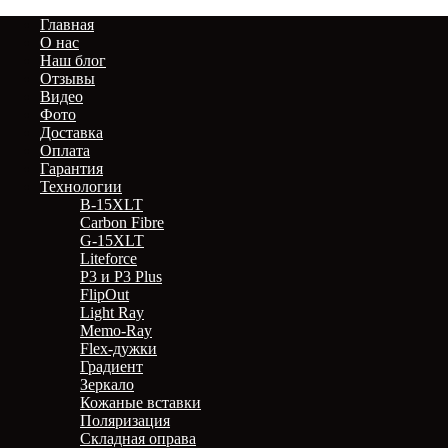
Главная
О нас
Наш блог
Отзывы
Видео
Фото
Доставка
Оплата
Гарантия
Технологии
B-15XLT
Carbon Fibre
G-15XLT
Liteforce
P3 и P3 Plus
FlipOut
Light Ray
Memo-Ray
Flex-дужки
Градиент
Зеркало
Кожаные вставки
Поляризация
Складная оправа