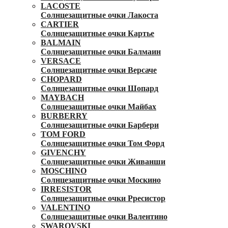
LACOSTE
Солнцезащитные очки Лакоста
CARTIER
Солнцезащитные очки Картье
BALMAIN
Солнцезащитные очки Балмаин
VERSACE
Солнцезащитные очки Версаче
CHOPARD
Солнцезащитные очки Шопард
MAYBACH
Солнцезащитные очки Майбах
BURBERRY
Солнцезащитные очки Барбери
TOM FORD
Солнцезащитные очки Том Форд
GIVENCHY
Солнцезащитные очки Живанши
MOSCHINO
Солнцезащитные очки Москино
IRRESISTOR
Солнцезащитные очки Рресистор
VALENTINO
Солнцезащитные очки Валентино
SWAROVSKI