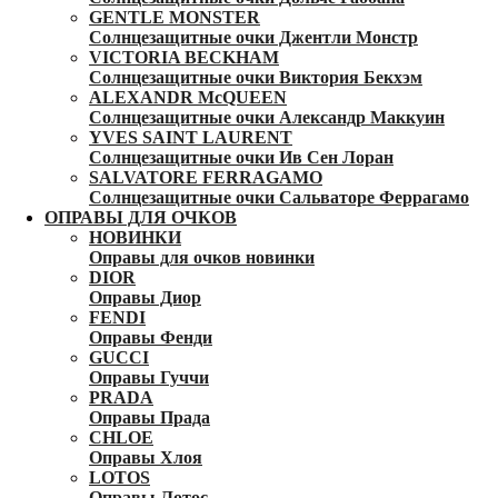
GENTLE MONSTER
Солнцезащитные очки Джентли Монстр
VICTORIA BECKHAM
Солнцезащитные очки Виктория Бекхэм
ALEXANDR McQUEEN
Солнцезащитные очки Александр Маккуин
YVES SAINT LAURENT
Солнцезащитные очки Ив Сен Лоран
SALVATORE FERRAGAMO
Солнцезащитные очки Сальваторе Феррагамо
ОПРАВЫ ДЛЯ ОЧКОВ
НОВИНКИ
Оправы для очков новинки
DIOR
Оправы Диор
FENDI
Оправы Фенди
GUCCI
Оправы Гуччи
PRADA
Оправы Прада
CHLOE
Оправы Хлоя
LOTOS
Оправы Лотос